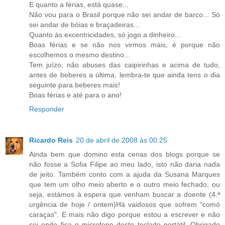
E quanto a férias, está quase...
Não vou para o Brasil porque não sei andar de barco... Só
sei andar de bóias e braçadeiras...
Quanto ás excentricidades, só jogo a dinheiro...
Boas férias e se não nos virmos mais, é porque não
escolhemos o mesmo destino...
Tem juízo, não abuses das caipirinhas e acima de tudo,
antes de beberes a última, lembra-te que ainda tens o dia
seguinte para beberes mais!
Boas férias e até para o ano!
Responder
Ricardo Reis
20 de abril de 2008 às 00:25
Ainda bem que domino esta cenas dos blogs porque se
não fosse a Sofia Filipe ao meu lado, isto não daria nada
de jeito. Também conto com a ajuda da Susana Marques
que tem um olho meio aberto e o outro meio fechado, ou
seja, estámos à espera que venham buscar a doente (4.ª
urgência de hoje / ontem)Há vaidosos que sofrem "comó
caraças". E mais não digo porque estou a escrever e não
sei onde fica o microfone deste teclado portátil. Obrigado