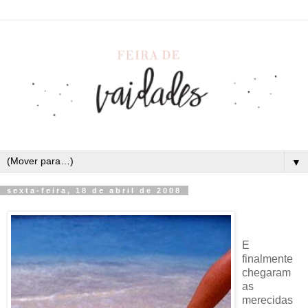
▼
sexta-feira, 18 de abril de 2008
E
finalmente
chegaram
as
merecidas