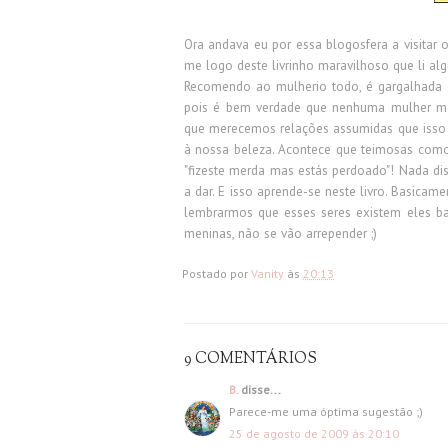
Ora andava eu por essa blogosfera a visitar 
me logo deste livrinho maravilhoso que li al
Recomendo ao mulherio todo, é gargalhada c
pois é bem verdade que nenhuma mulher m
que merecemos relações assumidas que isso 
à nossa beleza. Acontece que teimosas como 
"fizeste merda mas estás perdoado"! Nada dis
a dar. E isso aprende-se neste livro. Basica
lembrarmos que esses seres existem eles bat
meninas, não se vão arrepender ;)
Postado por
Vanity
às
20:13
9 COMENTÁRIOS
B.
disse...
Parece-me uma óptima sugestão ;)
25 de agosto de 2009 às 20:10