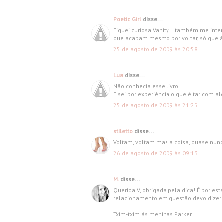
Poetic Girl
disse...
Fiquei curiosa Vanity... também me int
que acabam mesmo por voltar, só que ás
25 de agosto de 2009 às 20:58
Lua
disse...
Não conhecia esse livro...
E sei por experiência o que é tar com a
25 de agosto de 2009 às 21:25
stiletto
disse...
Voltam, voltam mas a coisa, quase nunc
26 de agosto de 2009 às 09:13
M.
disse...
Querida V, obrigada pela dica! É por es
relacionamento em questão devo dizer q
Txim-txim ás meninas Parker!!