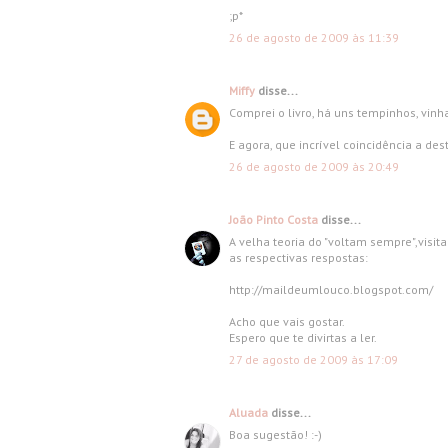
;p*
26 de agosto de 2009 às 11:39
Miffy
disse...
Comprei o livro, há uns tempinhos, vin
E agora, que incrível coincidência a dest
26 de agosto de 2009 às 20:49
João Pinto Costa
disse...
A velha teoria do "voltam sempre",visi
as respectivas respostas:
http://maildeumlouco.blogspot.com/
Acho que vais gostar.
Espero que te divirtas a ler.
27 de agosto de 2009 às 17:09
Aluada
disse...
Boa sugestão! :-)