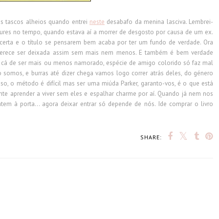
os tascos alheios quando entrei
neste
desabafo da menina lasciva. Lembrei-
gures no tempo, quando estava aí a morrer de desgosto por causa de um ex.
erta e o título se pensarem bem acaba por ter um fundo de verdade. Ora
erece ser deixada assim sem mais nem menos. E também é bem verdade
cá de ser mais ou menos namorado, espécie de amigo colorido só faz mal
somos, e burras até dizer chega vamos logo correr atrás deles, do género
so, o método é difícil mas ser uma miúda Parker, garanto-vos, é o que está
mente aprender a viver sem eles e espalhar charme por aí. Quando já nem nos
em à porta... agora deixar entrar só depende de nós. Ide comprar o livro
SHARE: