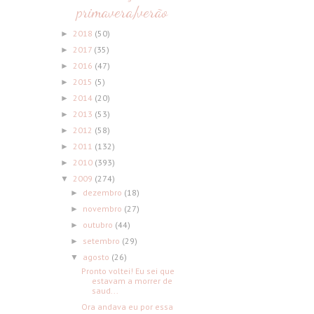
primavera/verão
2018
(50)
►
2017
(35)
►
2016
(47)
►
2015
(5)
►
2014
(20)
►
2013
(53)
►
2012
(58)
►
2011
(132)
►
2010
(393)
►
2009
(274)
▼
dezembro
(18)
►
novembro
(27)
►
outubro
(44)
►
setembro
(29)
►
agosto
(26)
▼
Pronto voltei! Eu sei que
estavam a morrer de
saud...
Ora andava eu por essa