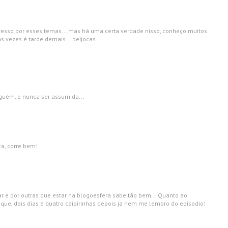
eresso por esses temas... mas há uma certa verdade nisso, conheço muitos
 vezes é tarde demais... beijocas
lguém, e nunca ser assumida...
a, corre bem!
tar e por outras que estar na blogoesfera sabe tão bem... Quanto ao
ue, dois dias e quatro caipirinhas depois ja nem me lembro do episodio!