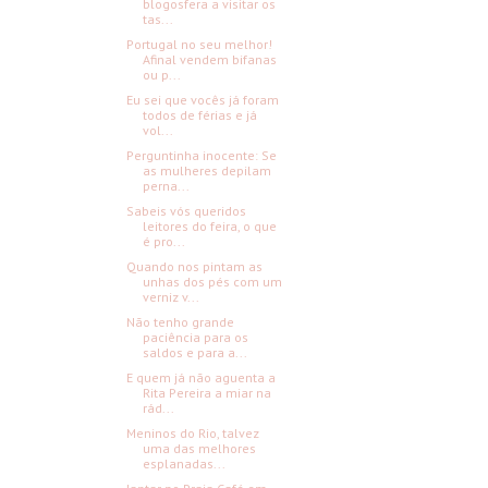
blogosfera a visitar os
tas...
Portugal no seu melhor!
Afinal vendem bifanas
ou p...
Eu sei que vocês já foram
todos de férias e já
vol...
Perguntinha inocente: Se
as mulheres depilam
perna...
Sabeis vós queridos
leitores do feira, o que
é pro...
Quando nos pintam as
unhas dos pés com um
verniz v...
Não tenho grande
paciência para os
saldos e para a...
E quem já não aguenta a
Rita Pereira a miar na
rád...
Meninos do Rio, talvez
uma das melhores
esplanadas...